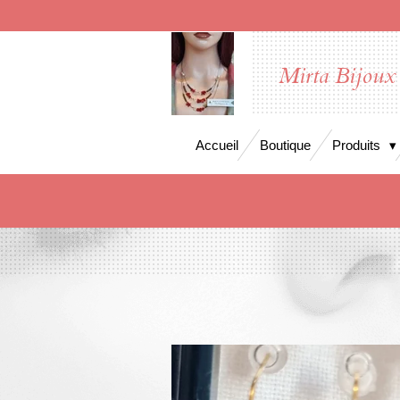
Passer
au
contenu
Mirta Bijoux
principal
Accueil
Boutique
Produits