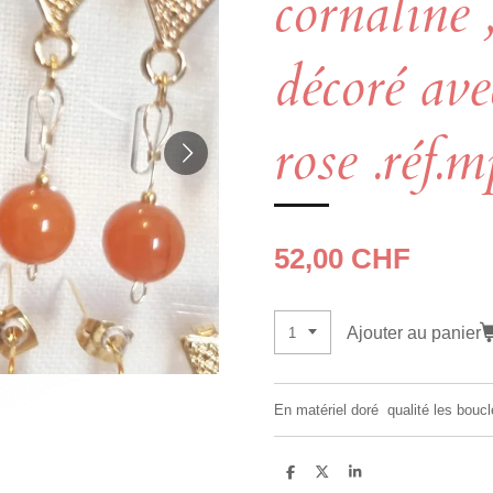
cornaline 
décoré ave
rose .réf
52,00 CHF
Ajouter au panier
En matériel doré qualité les boucl
P
P
P
a
a
a