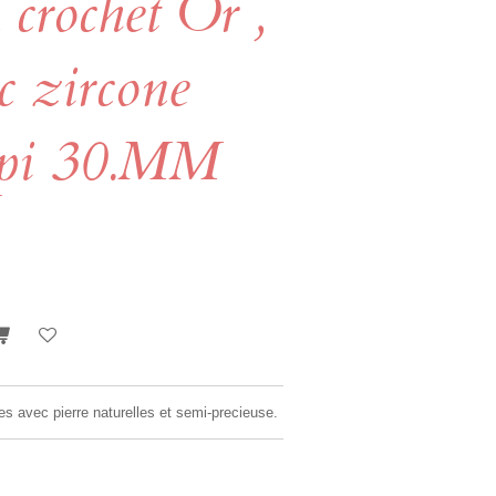
, crochet Or ,
c zircone
.mpi 30.MM
es avec pierre naturelles et semi-precieuse.