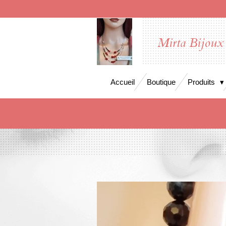
Passer
au
contenu
Mirta Bijoux
principal
Accueil
Boutique
Produits