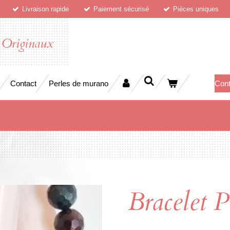
Livraison rapide
Paiement sécurisé
Pièces uniques
 Originaux
Contact
Perles de murano
Cont
Bracelet P