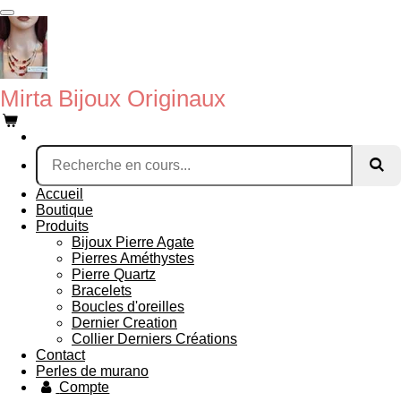
Passer
au
contenu
principal
Mirta Bijoux Originaux
Accueil
Boutique
Produits
Bijoux Pierre Agate
Pierres Améthystes
Pierre Quartz
Bracelets
Boucles d'oreilles
Dernier Creation
Collier Derniers Créations
Contact
Perles de murano
Compte