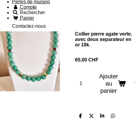
Perles de murano
Compte
Rechercher
Panier
Contactez-nous
Collier pierre agate verte,
avec deux separateur en
or 18k.
65,00 CHF
Ajouter
au
panier
P
P
P
P
a
a
a
a
r
r
r
r
t
t
t
t