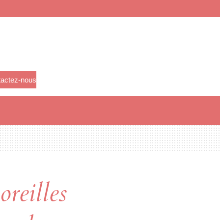
actez-nous
oreilles