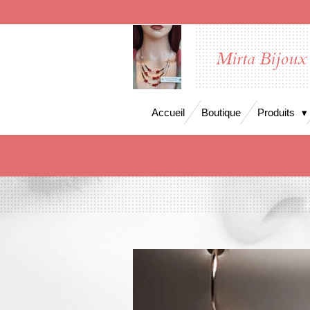
Passer
au
contenu
Mirta Bijoux
principal
Accueil
Boutique
Produits