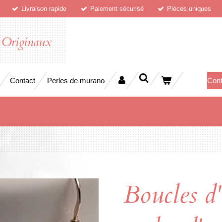
Livraison rapide
Paiement sécurisé
Pièces uniques
 Originaux
Contact
Perles de murano
Cont
Boucles d'