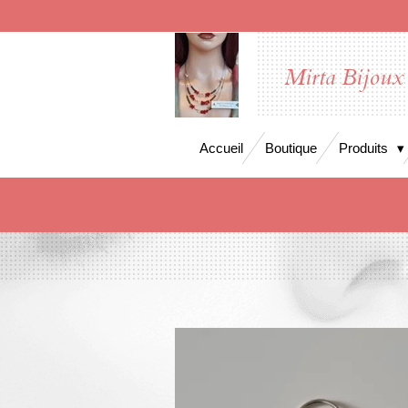
Passer
au
contenu
Mirta Bijoux
principal
Accueil
Boutique
Produits