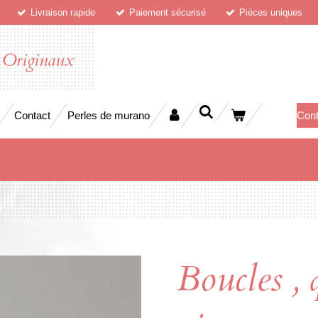
Livraison rapide
Paiement sécurisé
Pièces uniques
 Originaux
Contact
Perles de murano
Cont
Boucles , 