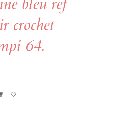
ne bleu ref
r crochet
.mpi 64.