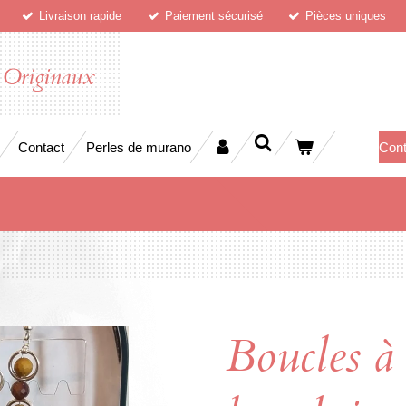
Livraison rapide
Paiement sécurisé
Pièces uniques
 Originaux
Contact
Perles de murano
Cont
Boucles à 