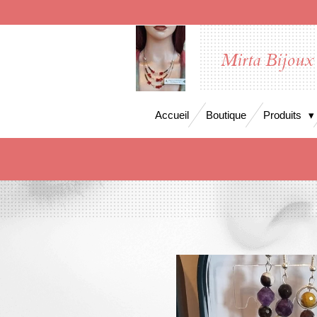
Passer
au
contenu
Mirta Bijoux
principal
Accueil
Boutique
Produits