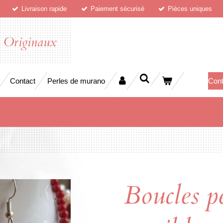
Livraison rapide
Paiement sécurisé
Pièces uniques
x Originaux
Contact
Perles de murano
Cont
Boucles pe