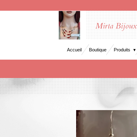
Passer
au
contenu
Mirta Bijou
principal
Accueil
Boutique
Produits