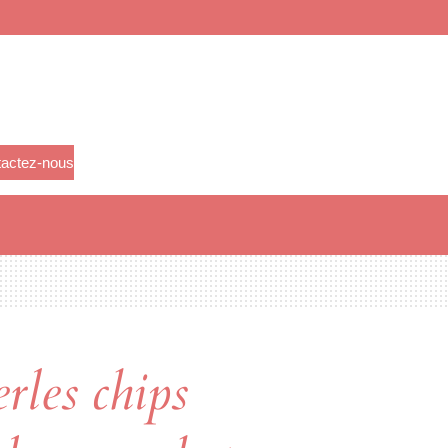
actez-nous
rles chips