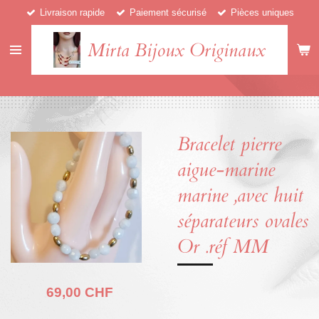
Livraison rapide
Paiement sécurisé
Pièces uniques
Passer
au
Mirta Bijoux Originaux
contenu
principal
Bracelet pierre
aigue-marine
marine ,avec huit
séparateurs ovales
Or .réf MM
69,00 CHF