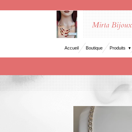
Passer
au
contenu
Mirta Bijou
principal
Accueil
Boutique
Produits