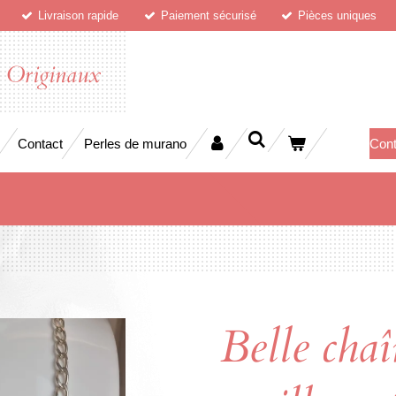
Livraison rapide
Paiement sécurisé
Pièces uniques
x Originaux
Contact
Perles de murano
Cont
Belle chaî